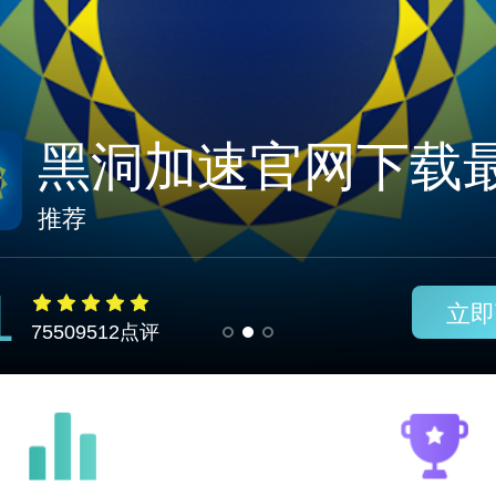
黑洞加速噐免费版
推荐
1
立即
75509512点评